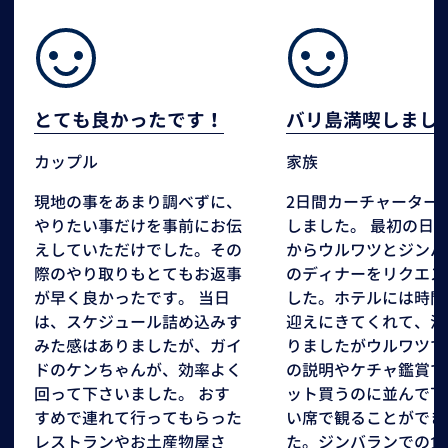
とても良かったです！
バリ島満喫しまし
カップル
家族
現地の事をあまり調べずに、
2日間カーチャーター
やりたい事だけを事前にお伝
しました。 最初の日
えしていただけでした。その
からウルワツとジンバ
際のやり取りもとてもお返事
のディナーをリクエス
が早く良かったです。 当日
した。ホテルには時間
は、スケジュール詰め込みす
迎えにきてくれて、渋
みた感はありましたが、ガイ
りましたがウルワツで
ドのケンちゃんが、効率よく
の説明やケチャ鑑賞で
回って下さいました。 おす
ット買うのに並んで下
すめで連れて行ってもらった
い席で観ることができ
レストランやお土産物屋さ
た。ジンバランでの食