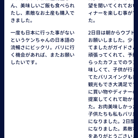
ん、美味しいご飯も食べられ
望を聞いてくれておい
たし、素敵なお土産も購入で
ィナーを楽しむ事がで
きました。
た。
一度も日本に行った事がない
2日目は朝からウブド
というケンちゃんの日本語の
お願いしました。少し
流暢さにビックリ。バリに行
てましたがガイドさん
く機会があれば、またお願い
頑張ってくれて、予約
したいです。
らったカフェでのラン
味しくて、子供が行き
てたバリスイングも楽
観光もでき大満足です
に買い物やディナーの
提案してくれて助かり
た。お肉美味しかった
子供たちも私もバリ島
になりました。2日間
になりました。素敵な
をありがとうごさいま